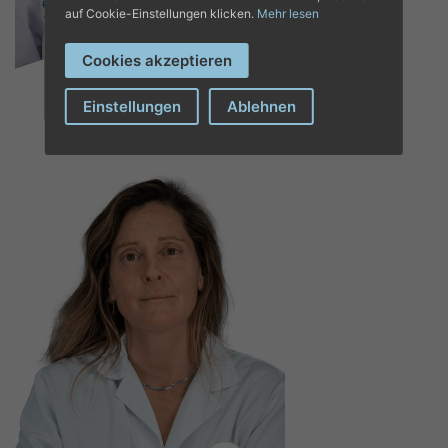
auf Cookie-Einstellungen klicken.
Mehr lesen
DR. Mª CRISTINA
PEÑA VILORIA
Cookies akzeptieren
Nuklearmedizin
Einstellungen
Ablehnen