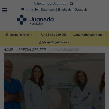
Arbeiten bei Juaneda
Sprache:
Spanisch
Englisch
Deutsch
Online-Termin
+34 971 280 000
Internationaler Patient +34 971 222 222
Meine Ergebnisse
NUKLEARMEDIZIN
HOME
SPEZIALGEBIETE