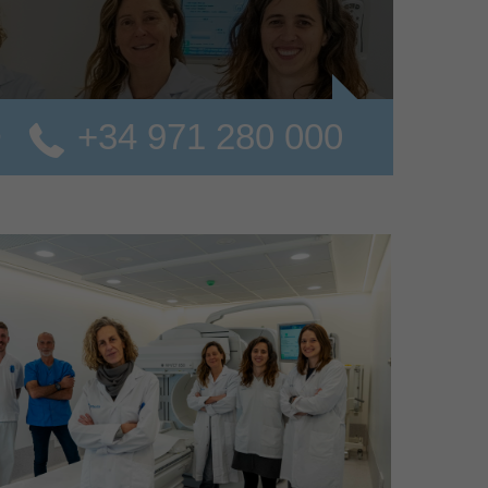
+34 971 280 000
o