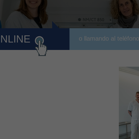
ONLINE
o llamando al teléfon