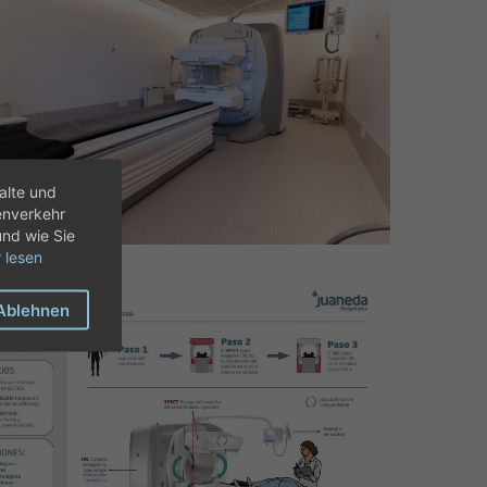
alte und
enverkehr
und wie Sie
 lesen
Ablehnen