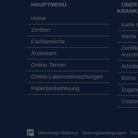
HAUPTMENÜ
ÜBER
KRANK
Home
Karte 
Zentren
Werte
Fachbereiche
Zertifi
Ärzteteam
Ausze
Online-Termin
Arbeit
Online-Laboruntersuchungen
Büros
Patientenbetreuung
Zugang
Corpor
Webdesign Mallorca
Nutzungsbedingungen
Coo