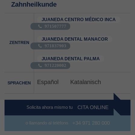
Zahnheilkunde
JUANEDA CENTRO MÉDICO INCA
971507777
JUANEDA DENTAL MANACOR
ZENTREN
971837903
JUANEDA DENTAL PALMA
971220002
Español
Katalanisch
SPRACHEN
Solicita ahora mismo tu
CITA ONLINE
o llamando al teléfono
+34 971 280 000