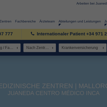
Arbeiten bei Juane
Zentren
Fachbereiche
Ärzteteam
Abteilungen und Leistungen
J
07 777
Internationaler Patient +34 971 
Spezialisierung / Fachbereich
Nach Zentrum
Krankenversicherung
EDIZINISCHE ZENTREN | MALLOR
JUANEDA CENTRO MÉDICO INCA