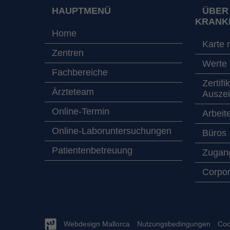
HAUPTMENÜ
ÜBER
KRANK
Home
Karte 
Zentren
Werte
Fachbereiche
Zertifi
Ärzteteam
Ausze
Online-Termin
Arbeit
Online-Laboruntersuchungen
Büros
Patientenbetreuung
Zugang
Corpor
Webdesign Mallorca
Nutzungsbedingungen
Coo