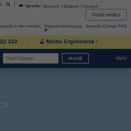
da
Sprache:
Spanisch
Englisch
Deutsch
Portal médico
uaneda in den medien
Patientenbetreuung
Juaneda Contigo FAQ
222 222
Meine Ergebnisse
Mehr
SUCHE
CA