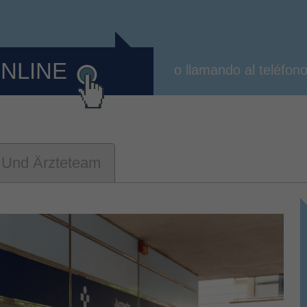
ONLINE
o llamando al teléfon
 Und Ärzteteam