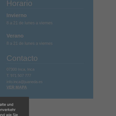
Horario
Invierno
8 a 21 de lunes a viernes
Verano
8 a 21 de lunes a viernes
Contacto
07300 Inca, Inca
T.
971 507 777
info.inca@juaneda.es
VER MAPA
alte und
enverkehr
und wie Sie