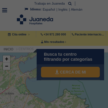
Trabaja en Juaneda
Idioma:
Español
Inglés
Alemán
Cita online
+34 971 280 000
Paciente internacional +34 971 222 222
Mis resultados
CENTROS
INICIO
Busca tu centro
+
filtrando por categorías
−
CERCA DE MI