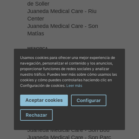
de Soller
Juaneda Medical Care - Riu
Center
Juaneda Medical Care - Son
Matías
MENORCA
Juaneda Medical Care - Arenal
Usamos cookies para ofrecer una mejor experiencia de
D'En Castell
navegación, personalizar el contenido y los anuncios,
proporcionar funciones de redes sociales y analizar
Juaneda Medical Care - Cala En
nuestro tráfico. Puedes leer más sobre cómo usamos las
Bosch
cookies y cómo puedes controlarlas haciendo clic en
Juaneda Medical Care - Cala En
Configuración de cookies.
Leer más
Forcat
Aceptar cookies
Juaneda Medical Care - Cala En
Configurar
Porter
Rechazar
Juaneda Medical Care - Cala
Galdana
Juaneda Medical Care - Son Bou
Juaneda Medical Care - Son Parc