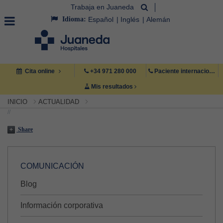
Trabaja en Juaneda
Idioma:
Español
Inglés
Alemán
Cita online
+34 971 280 000
Paciente internacional +34 971 222 222
Mis resultados
INICIO
ACTUALIDAD
//
Share
COMUNICACIÓN
Blog
Información corporativa