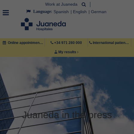
Work at Juaneda
Language:
Spanish
English
German
Online appointment
+34 971 280 000
International patient +34 971 222 222
My results
Juaneda in the press