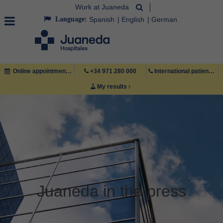
Work at Juaneda
Language:
Spanish
English
German
Online appointment
+34 971 280 000
International patient +34 971 222 222
My results
Juaneda in the press