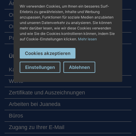
Ärzteteam
Wir verwenden Cookies, um Ihnen ein besseres Surf-
Erlebnis zu gewährleisten, Inhalte und Werbung
Online-Termin
anzupassen, Funktionen für soziale Medien anzubieten
und unseren Datenverkehr zu analysieren. Sie können
Online-Laboruntersuchungen
mehr darüber lesen, wie wir diese Cookies verwenden
und wie Sie die Cookies kontrollieren können, indem Sie
Patientenbetreuung
auf Cookie-Einstellungen klicken.
Mehr lesen
Cookies akzeptieren
ÜBER JUANEDA KRANKENHÄUSER
Einstellungen
Ablehnen
Karte mit unseren Zentren
Werte
Zertifikate und Auszeichnungen
Arbeiten bei Juaneda
Büros
Zugang zu Ihrer E-Mail