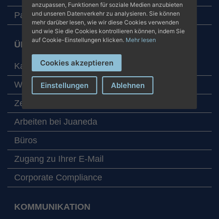
anzupassen, Funktionen für soziale Medien anzubieten
und unseren Datenverkehr zu analysieren. Sie können
Patientenbetreuung
mehr darüber lesen, wie wir diese Cookies verwenden
und wie Sie die Cookies kontrollieren können, indem Sie
auf Cookie-Einstellungen klicken.
Mehr lesen
ÜBER JUANEDA KRANKENHÄUSER
Cookies akzeptieren
Karte mit unseren Zentren
Werte
Einstellungen
Ablehnen
Zertifikate und Auszeichnungen
Arbeiten bei Juaneda
Büros
Zugang zu Ihrer E-Mail
Corporate Compliance
KOMMUNIKATION