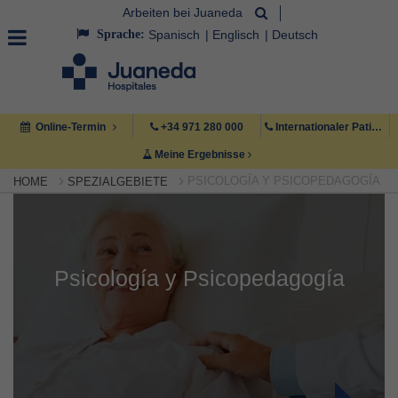
Arbeiten bei Juaneda
Sprache:
Spanisch
Englisch
Deutsch
Online-Termin
+34 971 280 000
Internationaler Patient +34 971 222 222
Meine Ergebnisse
PSICOLOGÍA Y PSICOPEDAGOGÍA
HOME
SPEZIALGEBIETE
Psicología y Psicopedagogía