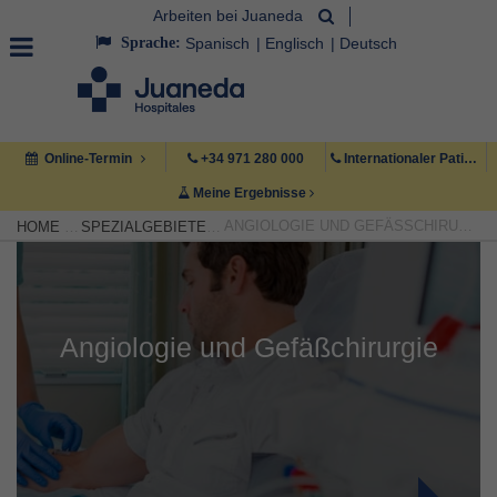
Arbeiten bei Juaneda
Sprache:
Spanisch
Englisch
Deutsch
Online-Termin
+34 971 280 000
Internationaler Patient +34 971 222 222
Meine Ergebnisse
ANGIOLOGIE UND GEFÄSSCHIRURGIE
HOME
SPEZIALGEBIETE
Angiologie und Gefäßchirurgie