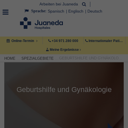
Arbeiten bei Juaneda
Sprache:
Spanisch
Englisch
Deutsch
Online-Termin
+34 971 280 000
Internationaler Patient +34 971 222 222
Meine Ergebnisse
GEBURTSHILFE UND GYNÄKOLOGIE
HOME
SPEZIALGEBIETE
Geburtshilfe und Gynäkologie