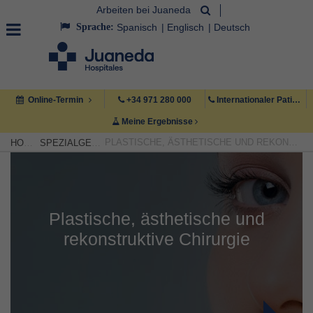
Arbeiten bei Juaneda
Sprache:
Spanisch
Englisch
Deutsch
Online-Termin
+34 971 280 000
Internationaler Patient +34 971 222 222
Meine Ergebnisse
PLASTISCHE, ÄSTHETISCHE UND REKONSTRUKTIVE CHIRURGIE
HOME
SPEZIALGEBIETE
Plastische, ästhetische und
rekonstruktive Chirurgie