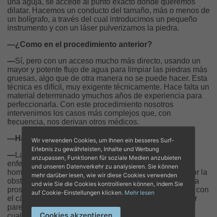
una aguja, se accede al punto exacto donde queremos
dilatar. Hacemos un conducto del tamaño, más o menos de
un bolígrafo, a través del cual introducimos un pequeño
instrumento y con un láser pulverizamos la piedra.
—¿Como en el procedimiento anterior?
—
Sí, pero con un acceso mucho más directo, usando un
mayor y potente flujo de agua para limpiar las piedras más
gruesas, algo que de otra manera no se puede hacer. Esta
técnica es difícil, muy exigente técnicamente. Hace falta un
material determinado ymuchos años de experiencia para
perfeccionarla. Con este procedimiento nosotros
intervenimos los casos más complejos que, con
frecuencia, nos derivan otros médicos.
—Hablemos de la hiperplasia benigna de próstata.
Wir verwenden Cookies, um Ihnen ein besseres Surf-
Erlebnis zu gewährleisten, Inhalte und Werbung
—
La hiperplasia benigna de próstata (HBP) es una
anzupassen, Funktionen für soziale Medien anzubieten
enfermedad muy popular por su frecuencia entre los
und unseren Datenverkehr zu analysieren. Sie können
hombres a partir de cierta edad años. Se caracteriza por la
mehr darüber lesen, wie wir diese Cookies verwenden
obstrucción de la orina por el crecimiento de la glándula
und wie Sie die Cookies kontrollieren können, indem Sie
prostática. Es una patología que no tiene nada que ver con
auf Cookie-Einstellungen klicken.
Mehr lesen
el cáncer de próstata (aunque sus síntomas pueden ser
parecidos, por lo que hay que consultar siempre ante
Cookies akzeptieren
cualquier sospecha).