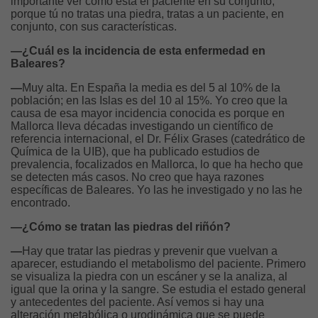
importante ver cómo está el paciente en su conjunto,
porque tú no tratas una piedra, tratas a un paciente, en
conjunto, con sus características.
—¿Cuál es la incidencia de esta enfermedad en
Baleares?
—
Muy alta. En España la media es del 5 al 10% de la
población; en las Islas es del 10 al 15%. Yo creo que la
causa de esa mayor incidencia conocida es porque en
Mallorca lleva décadas investigando un científico de
referencia internacional, el Dr. Félix Grases (catedrático de
Química de la UIB), que ha publicado estudios de
prevalencia, focalizados en Mallorca, lo que ha hecho que
se detecten más casos. No creo que haya razones
específicas de Baleares. Yo las he investigado y no las he
encontrado.
—¿Cómo se tratan las piedras del riñón?
—
Hay que tratar las piedras y prevenir que vuelvan a
aparecer, estudiando el metabolismo del paciente. Primero
se visualiza la piedra con un escáner y se la analiza, al
igual que la orina y la sangre. Se estudia el estado general
y antecedentes del paciente. Así vemos si hay una
alteración metabólica o urodinámica que se puede