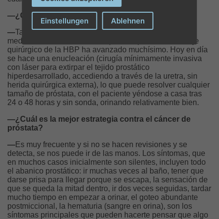
—¿Cómo se resuelve la HBP?
Einstellungen
Ablehnen
—
También tiene varios niveles. El primero es con
medicamentos. Si fracasa se puede operar. El abordaje
quirúrgico de la HBP ha avanzado muchísimo. Hoy en día
se hace una enucleación (cirugía mínimamente invasiva
con láser para extirpar el tejido prostático
hiperdesarrollado, accediendo a través de la uretra, sin
herida quirúrgica externa), lo que puede resolver cualquier
tamaño de próstata, con el paciente yéndose a casa tras
24 o 48 horas y sin sonda, orinando relativamente bien.
—¿Cuál es la mejor estrategia contra el cáncer de
próstata?
—
Es muy frecuente y si no se hacen revisiones y se
detecta, se nos puede ir de las manos. Los síntomas, que
en muchos casos inicialmente son silentes, incluyen todo
el abanico prostático: ir muchas veces al baño, tener que
darse prisa para llegar porque se escapa, la sensación de
que se queda la mitad dentro, ir dos veces seguidas, tardar
mucho tiempo en empezar a orinar, el goteo abundante
postmiccional, la hematuria (sangre en orina), son los
síntomas principales que pueden hacerte pensar que algo