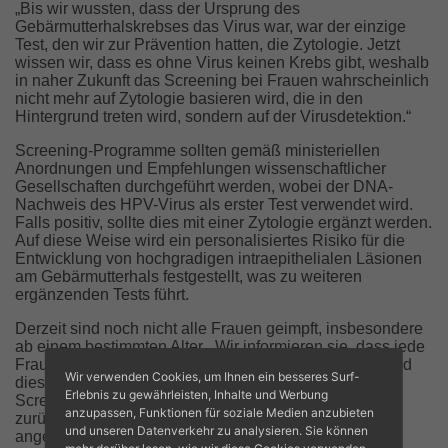
„Bis wir wussten, dass der Ursprung des
Gebärmutterhalskrebses das Virus war, war der einzige
Test, den wir zur Prävention hatten, die Zytologie. Jetzt
wissen wir, dass es ohne Virus keinen Krebs gibt, weshalb
in naher Zukunft das Screening bei Frauen wahrscheinlich
nicht mehr auf Zytologie basieren wird, die in den
Hintergrund treten wird, sondern auf der Virusdetektion.“
Screening-Programme sollten gemäß ministeriellen
Anordnungen und Empfehlungen wissenschaftlicher
Gesellschaften durchgeführt werden, wobei der DNA-
Nachweis des HPV-Virus als erster Test verwendet wird.
Falls positiv, sollte dies mit einer Zytologie ergänzt werden.
Auf diese Weise wird ein personalisiertes Risiko für die
Entwicklung von hochgradigen intraepithelialen Läsionen
am Gebärmutterhals festgestellt, was zu weiteren
ergänzenden Tests führt.
Derzeit sind noch nicht alle Frauen geimpft, insbesondere
ab einem bestimmten Alter. „Wir informieren sie, dass jede
Frau in jedem Alter geimpft werden kann“, aber während
Wir verwenden Cookies, um Ihnen ein besseres Surf-
diese Impfung weiter verbreitet wird, „werden beide
Erlebnis zu gewährleisten, Inhalte und Werbung
Screening-Methoden – die Zytologie, die langfristig
anzupassen, Funktionen für soziale Medien anzubieten
zurückgehen wird, und die Virusdetektion – weiterhin
und unseren Datenverkehr zu analysieren. Sie können
angewendet.“