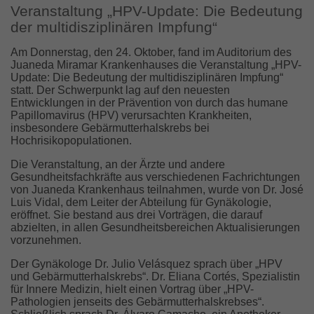
Veranstaltung „HPV-Update: Die Bedeutung
der multidisziplinären Impfung“
Am Donnerstag, den 24. Oktober, fand im Auditorium des
Juaneda Miramar Krankenhauses die Veranstaltung „HPV-
Update: Die Bedeutung der multidisziplinären Impfung“
statt. Der Schwerpunkt lag auf den neuesten
Entwicklungen in der Prävention von durch das humane
Papillomavirus (HPV) verursachten Krankheiten,
insbesondere Gebärmutterhalskrebs bei
Hochrisikopopulationen.
Die Veranstaltung, an der Ärzte und andere
Gesundheitsfachkräfte aus verschiedenen Fachrichtungen
von Juaneda Krankenhaus teilnahmen, wurde von Dr. José
Luis Vidal, dem Leiter der Abteilung für Gynäkologie,
eröffnet. Sie bestand aus drei Vorträgen, die darauf
abzielten, in allen Gesundheitsbereichen Aktualisierungen
vorzunehmen.
Der Gynäkologe Dr. Julio Velásquez sprach über „HPV
und Gebärmutterhalskrebs“. Dr. Eliana Cortés, Spezialistin
für Innere Medizin, hielt einen Vortrag über „HPV-
Pathologien jenseits des Gebärmutterhalskrebses“.