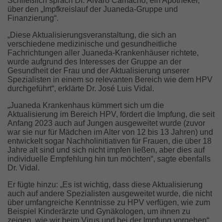
Schließlich sprach Dr. Álvaro Camacho, ein Apotheker,
über den „Impfkreislauf der Juaneda-Gruppe und
Finanzierung“.
„Diese Aktualisierungsveranstaltung, die sich an
verschiedene medizinische und gesundheitliche
Fachrichtungen aller Juaneda-Krankenhäuser richtete,
wurde aufgrund des Interesses der Gruppe an der
Gesundheit der Frau und der Aktualisierung unserer
Spezialisten in einem so relevanten Bereich wie dem HPV
durchgeführt“, erklärte Dr. José Luis Vidal.
„Juaneda Krankenhaus kümmert sich um die
Aktualisierung im Bereich HPV, fördert die Impfung, die seit
Anfang 2023 auch auf Jungen ausgeweitet wurde (zuvor
war sie nur für Mädchen im Alter von 12 bis 13 Jahren) und
entwickelt sogar Nachholinitiativen für Frauen, die über 18
Jahre alt sind und sich nicht impfen ließen, aber dies auf
individuelle Empfehlung hin tun möchten“, sagte ebenfalls
Dr. Vidal.
Er fügte hinzu: „Es ist wichtig, dass diese Aktualisierung
auch auf andere Spezialisten ausgeweitet wurde, die nicht
über umfangreiche Kenntnisse zu HPV verfügen, wie zum
Beispiel Kinderärzte und Gynäkologen, um ihnen zu
zeigen, wie wir beim Virus und bei der Impfung vorgehen“,