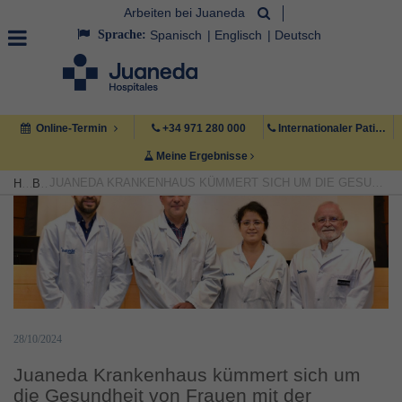
Arbeiten bei Juaneda
Sprache:
Spanisch
Englisch
Deutsch
Online-Termin
+34 971 280 000
Internationaler Patient +34 971 222 222
Meine Ergebnisse
JUANEDA KRANKENHAUS KÜMMERT SICH UM DIE GESUNDHEIT VON FRAUEN MIT DER VERANSTALTUNG „HPV-UPDATE: DIE BEDEUTUNG DER MULTIDISZIPLINÄREN IMPFUNG“
HOME
BLOG
28/10/2024
Juaneda Krankenhaus kümmert sich um
die Gesundheit von Frauen mit der