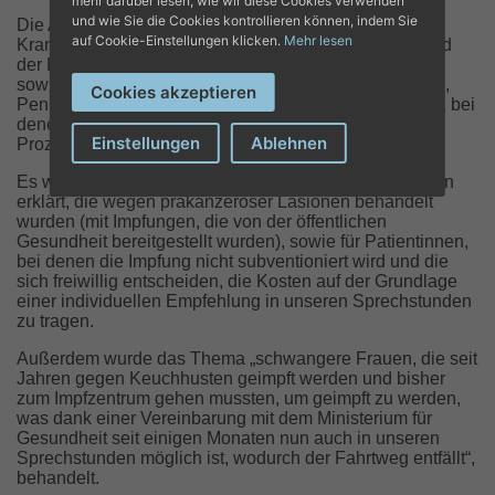
mehr darüber lesen, wie wir diese Cookies verwenden
und wie Sie die Cookies kontrollieren können, indem Sie
Die Aktualisierungsveranstaltung, die im Juaneda
auf Cookie-Einstellungen klicken.
Mehr lesen
Krankenhaus stattfand, „erklärte alles, was mit HPV und
der Entwicklung von Gebärmutterhalskrebs zu tun hat,
sowie andere Arten von Läsionen (anal, oropharyngeal,
Cookies akzeptieren
Peniskrebs und Recurrent Respiratory Papillomatosis), bei
denen das humane Papillomavirus in einem hohen
Einstellungen
Ablehnen
Prozentsatz der Fälle ebenfalls die Ursache ist.“
Es wurde auch der Impfkreislauf bei Juaneda für Frauen
erklärt, die wegen präkanzeröser Läsionen behandelt
wurden (mit Impfungen, die von der öffentlichen
Gesundheit bereitgestellt wurden), sowie für Patientinnen,
bei denen die Impfung nicht subventioniert wird und die
sich freiwillig entscheiden, die Kosten auf der Grundlage
einer individuellen Empfehlung in unseren Sprechstunden
zu tragen.
Außerdem wurde das Thema „schwangere Frauen, die seit
Jahren gegen Keuchhusten geimpft werden und bisher
zum Impfzentrum gehen mussten, um geimpft zu werden,
was dank einer Vereinbarung mit dem Ministerium für
Gesundheit seit einigen Monaten nun auch in unseren
Sprechstunden möglich ist, wodurch der Fahrtweg entfällt“,
behandelt.