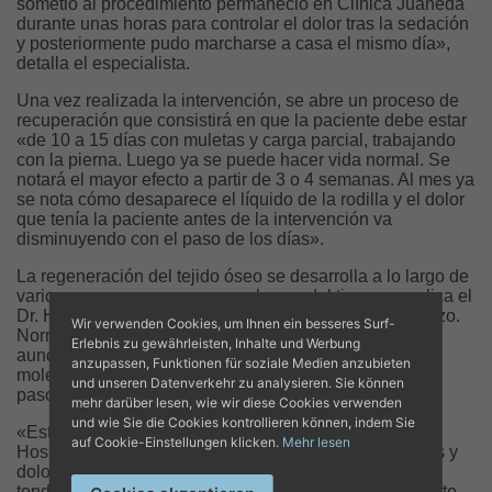
sometió al procedimiento permaneció en Clínica Juaneda
durante unas horas para controlar el dolor tras la sedación
y posteriormente pudo marcharse a casa el mismo día»,
detalla el especialista.
Una vez realizada la intervención, se abre un proceso de
recuperación que consistirá en que la paciente debe estar
«de 10 a 15 días con muletas y carga parcial, trabajando
con la pierna. Luego ya se puede hacer vida normal. Se
notará el mayor efecto a partir de 3 o 4 semanas. Al mes ya
se nota cómo desaparece el líquido de la rodilla y el dolor
que tenía la paciente antes de la intervención va
disminuyendo con el paso de los días».
La regeneración del tejido óseo se desarrolla a lo largo de
varios meses y es mayor con el paso del tiempo, explica el
Dr. Hartmann: «Es un proceso que culmina a largo plazo.
Wir verwenden Cookies, um Ihnen ein besseres Surf-
Normalmente, con un único tratamiento es suficiente,
Erlebnis zu gewährleisten, Inhalte und Werbung
aunque se puede repetir si el paciente nota nuevas
anzupassen, Funktionen für soziale Medien anzubieten
molestias, como ha sucedido en algunos casos, tras el
und unseren Datenverkehr zu analysieren. Sie können
paso de varios años».
mehr darüber lesen, wie wir diese Cookies verwenden
und wie Sie die Cookies kontrollieren können, indem Sie
«Estamos muy contentos de poder ofrecer en Juaneda
auf Cookie-Einstellungen klicken.
Mehr lesen
Hospitales este tratamiento a los pacientes con artrosis y
dolor crónico, sobre una articulación, un músculo o un
tendón, que regenera los tejidos», comenta el Dr. Alberto