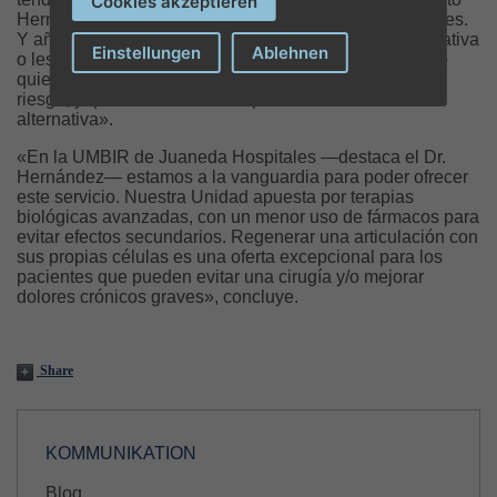
Cookies akzeptieren
Hernández, director de la UMBIR de Juaneda Hospitales.
Y añade: «Está indicado en casos de artrosis degenerativa
Einstellungen
Ablehnen
o lesiones tendinosas crónicas, en enfermos que no se
quieren o no se pueden operar, por ser pacientes de
riesgo, y que en Juaneda Hospitales tienen ahora esta
alternativa».
«En la UMBIR de Juaneda Hospitales —destaca el Dr.
Hernández— estamos a la vanguardia para poder ofrecer
este servicio. Nuestra Unidad apuesta por terapias
biológicas avanzadas, con un menor uso de fármacos para
evitar efectos secundarios. Regenerar una articulación con
sus propias células es una oferta excepcional para los
pacientes que pueden evitar una cirugía y/o mejorar
dolores crónicos graves», concluye.
Share
KOMMUNIKATION
Blog