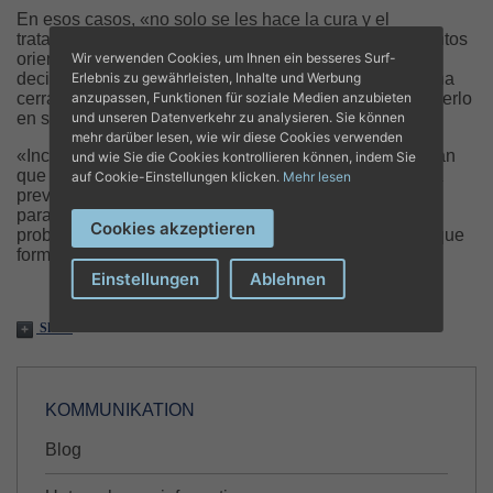
En esos casos, «no solo se les hace la cura y el
tratamiento, sino que se ponen en marcha procedimientos
Wir verwenden Cookies, um Ihnen ein besseres Surf-
orientados a la prevención». A estos pacientes «les
Erlebnis zu gewährleisten, Inhalte und Werbung
decimos cómo deberían cuidarse, una vez que se les ha
anzupassen, Funktionen für soziale Medien anzubieten
cerrado la herida y dado el alta, y cómo tienen que hacerlo
und unseren Datenverkehr zu analysieren. Sie können
en su casa para prevenir una recidiva».
mehr darüber lesen, wie wir diese Cookies verwenden
«Incluso —añade— les damos las pautas por si tuvieran
und wie Sie die Cookies kontrollieren können, indem Sie
que acudir de nuevo a vernos, haciendo hincapié en la
auf Cookie-Einstellungen klicken.
Mehr lesen
prevención». La atención enfermera, como es
paradigmático en esta consulta, no solo soluciona el
Cookies akzeptieren
problema de salud con los cuidados necesarios, sino que
forma y empodera al paciente para su autocuidado.
Einstellungen
Ablehnen
Share
KOMMUNIKATION
Blog