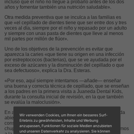
incluso que el niño no llegue a probarlo antes de los dos
años y fomentar también una nutrición saludable».
Otra medida preventiva que se inculca a las familias es
que «el cepillado de dientes tiene que ser entre dos y tres
veces al día, siempre por el niño y repasado por un adulto
y siempre con unas pasta de dientes que lleve al menos
mil partes por millón de flúor».
Uno de los objetivos de la prevención es evitar que
aparezca la caries «que tiene su origen en una infección
por estreptococos (bacterias), que se ve ayudada por el
exceso de azúcares y la disminución del cepillado o que
sea defectuoso», explica la Dra. Esteras.
«Por eso, aquí siempre intentamos —añade— enseñar
una buena y correcta técnica de cepillado, que se enseñan
a los padres en la primera visita a Juaneda Dental Kids,
durante la consulta inicial de revisión, en la que también
se evalúa la maloclusión».
En algunos niños «se produce una maloclusión, mordida
Wir verwenden Cookies, um Ihnen ein besseres Surf-
abierta o invertida (las mandíbulas encajan mal) como
Erlebnis zu gewährleisten, Inhalte und Werbung
consecuencia de hábitos como succión de dedo o del
anzupassen, Funktionen für soziale Medien anzubieten
chupete más allá de los primeros dos años, que derivamos
und unseren Datenverkehr zu analysieren. Sie können
a la ortodoncista pediátrica (ya ajeno al PADI)».