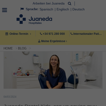
Arbeiten bei Juaneda
Sprache:
Spanisch
Englisch
Deutsch
Online-Termin
+34 971 280 000
Internationaler Patient +34 971 222 222
Meine Ergebnisse
HOME
BLOG
04/03/2024