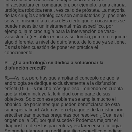
infraestructura en comparación, por ejemplo, a una cirugía
urológica robótica renal, vesical o de próstata. La mayoría
de las cirugías andrológicas son ambulatorias (el paciente
se va el mismo día a casa). Es cierto que en ocasiones se
puede necesitar un instrumental más específico, por
ejemplo, la microcirugía para la intervención de vaso-
vasostomía (restablecer una vasectomía), pero no requiere
algo diferente, a nivel de quirófanos, de lo que ya se tiene.
Es más bien cuestión de poner en práctica el
conocimiento.
P.—¿La andrología se dedica a solucionar la
disfunción eréctil?
R.—
Así es, pero hay que ampliar el concepto de que la
andrología se dedique exclusivamente a la disfunción
eréctil (DE). Es mucho más que eso. Teniendo en cuenta
que también incluye la fertilidad como parte de sus
objetivos. Solo con ese problema se amplía mucho el
abanico de pacientes que pueden beneficiarse de esta
subespecialidad. Además, en el paquete de la disfunción
eréctil entran muchas preguntas por resolver: ¿Cuál es el
origen de la DE, por qué sucede? Podemos mejorar el
diagnóstico de estos pacientes y esclarecer su etiología.
Se puede elaborar un perfil analítico específico e indicar