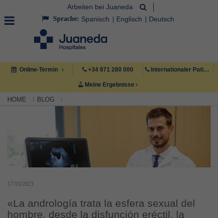
Arbeiten bei Juaneda
Sprache:
Spanisch
Englisch
Deutsch
Online-Termin
+34 971 280 000
Internationaler Patient +34 971 222 222
Meine Ergebnisse
HOME
BLOG
17/10/2023
«La andrología trata la esfera sexual del
hombre, desde la disfunción eréctil, la