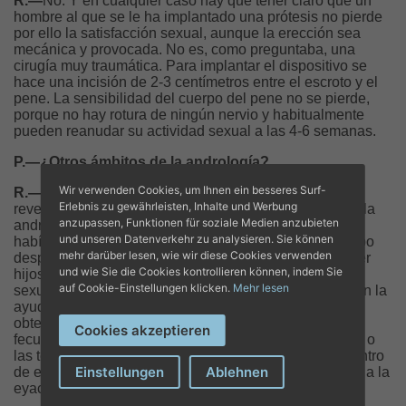
R.—
No. Y en cualquier caso hay que tener claro que un
hombre al que se le ha implantado una prótesis no pierde
por ello la satisfacción sexual, aunque la erección sea
mecánica y provocada. No es, como preguntaba, una
cirugía muy traumática. Para implantar el dispositivo se
hace una incisión de 2-3 centímetros entre el escroto y el
pene. La sensibilidad del cuerpo del pene no se pierde,
porque no hay rotura de ningún nervio y habitualmente
pueden reanudar su actividad sexual a las 4-6 semanas.
P.—¿Otros ámbitos de la andrología?
Wir verwenden Cookies, um Ihnen ein besseres Surf-
R.—
Pues la vasectomía y su potencial proceso de
Erlebnis zu gewährleisten, Inhalte und Werbung
reversibilidad es otra de las intervenciones propias de la
anzupassen, Funktionen für soziale Medien anzubieten
andrología. Situaciones en las que el paciente que la
und unseren Datenverkehr zu analysieren. Sie können
habían realizado una vasectomía solicita que, un tiempo
mehr darüber lesen, wie wir diese Cookies verwenden
después, al cambiar de pareja por ejemplo, desea tener
und wie Sie die Cookies kontrollieren können, indem Sie
hijos de nuevo. La andrología engloba toda la esfera
auf Cookie-Einstellungen klicken.
Mehr lesen
sexual del hombre, desde la erección a la fertilidad (con la
ayuda de las clínicas de fertilidad en el proceso de
obtención del semen necesario del paciente para la
Cookies akzeptieren
fecundación in vitro, si hay un problema en esa esfera) o
las terapia para solucionar la curvatura del pene. Y dentro
Einstellungen
Ablehnen
de esos tres grandes ámbitos está también la atención a la
eyaculación precoz…