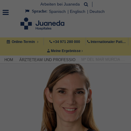
Arbeiten bei Juaneda
Sprache:
Spanisch
Englisch
Deutsch
Online-Termin
+34 971 280 000
Internationaler Patient +34 971 222 222
Meine Ergebnisse
Mª DEL MAR MURCIA LLORET
HOME
ÄRZTETEAM UND PROFESSIONELLE