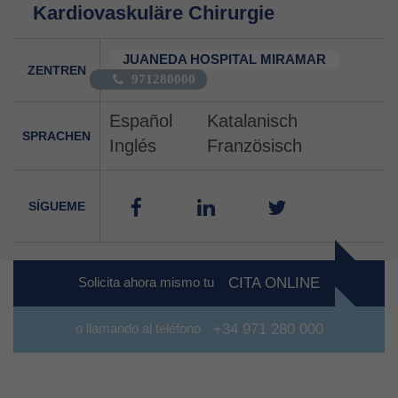
Kardiovaskuläre Chirurgie
JUANEDA HOSPITAL MIRAMAR
ZENTREN
971280000
Español
Katalanisch
SPRACHEN
Inglés
Französisch
SÍGUEME
Solicita ahora mismo tu
CITA ONLINE
o llamando al teléfono
+34 971 280 000