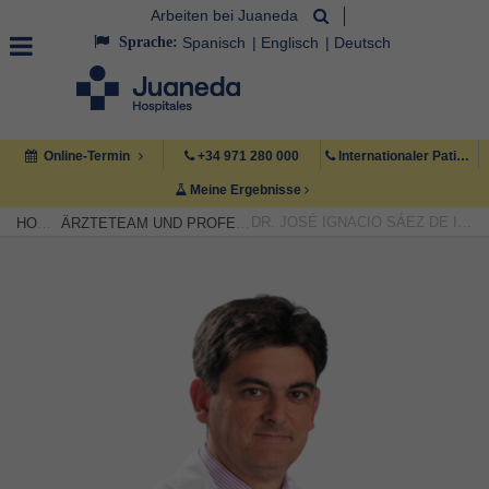
Arbeiten bei Juaneda
Sprache:
Spanisch
Englisch
Deutsch
Online-Termin
+34 971 280 000
Internationaler Patient +34 971 222 222
Meine Ergebnisse
DR. JOSÉ IGNACIO SÁEZ DE IBARRA SÁNCHEZ
HOME
ÄRZTETEAM UND PROFESSIONELLE