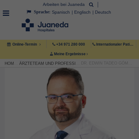
Arbeiten bei Juaneda
Sprache:
Spanisch
Englisch
Deutsch
Online-Termin
+34 971 280 000
Internationaler Patient +34 971 222 222
Meine Ergebnisse
DR. EDWIN TADEO GÓMEZ GÓMEZ
HOME
ÄRZTETEAM UND PROFESSIONELLE