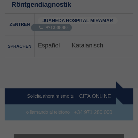
Röntgendiagnostik
JUANEDA HOSPITAL MIRAMAR
ZENTREN
971280000
Español
Katalanisch
SPRACHEN
Solicita ahora mismo tu
CITA ONLINE
o llamando al teléfono
+34 971 280 000