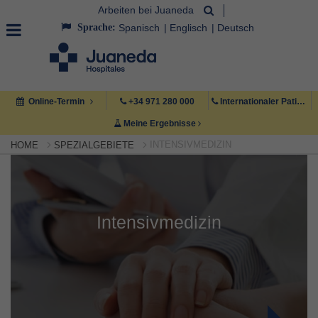
Arbeiten bei Juaneda
Sprache:
Spanisch
Englisch
Deutsch
Online-Termin
+34 971 280 000
Internationaler Patient +34 971 222 222
Meine Ergebnisse
INTENSIVMEDIZIN
HOME
SPEZIALGEBIETE
Intensivmedizin