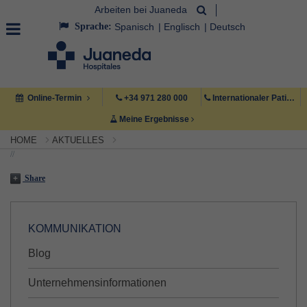
Arbeiten bei Juaneda
Sprache:
Spanisch
Englisch
Deutsch
Online-Termin
+34 971 280 000
Internationaler Patient +34 971 222 222
Meine Ergebnisse
HOME
AKTUELLES
//
Share
KOMMUNIKATION
Blog
Unternehmensinformationen