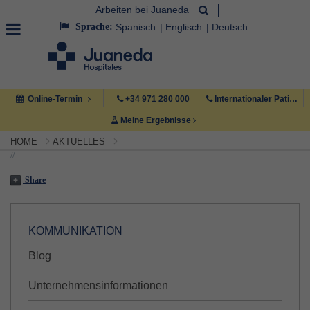
Arbeiten bei Juaneda
Sprache:
Spanisch
Englisch
Deutsch
Online-Termin
+34 971 280 000
Internationaler Patient +34 971 222 222
Meine Ergebnisse
HOME
AKTUELLES
//
Share
KOMMUNIKATION
Blog
Unternehmensinformationen