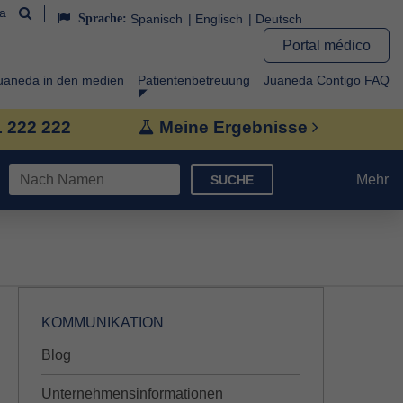
da
Sprache:
Spanisch
Englisch
Deutsch
Portal médico
uaneda in den medien
Patientenbetreuung
Juaneda Contigo FAQ
1 222 222
Meine Ergebnisse
Mehr
SUCHE
KOMMUNIKATION
Blog
Unternehmensinformationen