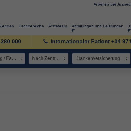
Arbeiten bei Juane
Zentren
Fachbereiche
Ärzteteam
Abteilungen und Leistungen
J
 280 000
Internationaler Patient +34 97
Spezialisierung / Fachbereich
Nach Zentrum
Krankenversicherung