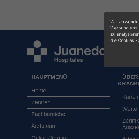
Wir verwenden
Werbung anzup
zu analysiere
die Cookies k
HAUPTMENÜ
ÜBER
KRANK
Home
Karte 
Zentren
Werte
Fachbereiche
Zertifi
Ärzteteam
Ausze
Online-Termin