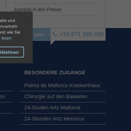
Juaneda in den Presse
alte und
enverkehr
und wie Sie
+34 971 280 000
n online beantragen
 lesen
Ablehnen
BESONDERE ZUGÄNGE
Palma de Mallorca Krankenhaus
en
Chirurgie auf den Balearen
24-Studen Artz Mallorca
24-Stunden Artz Menorca