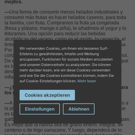
mojitos.
—
Una forma de consumir menos helados industriales y
consumir más frutas es hacer helados caseros, para toda
la familia, con fruta. Compramos la fruta ya congelada
(fresa y plátano, mango o piña), le añadimos el yogur y lo
trituramos. Una opción para reducir las bebidas
alcohólicas del verano, como es el mojito, la cervecita, el
tinto de verano o la sangría, es el añadir sabores al agua.
Wir verwenden Cookies, um Ihnen ein besseres Surf-
Por ejemplo, poniendo hierbabuena, limón, naranja
Erlebnis zu gewährleisten, Inhalte und Werbung
cortada. El agua con gas también es mejor que el alcohol.
anzupassen, Funktionen für soziale Medien anzubieten
De ese modo, con esas bebidas, el cuerpo se hidrata, que
und unseren Datenverkehr zu analysieren. Sie können
es lo contrario de lo que hace el alcohol, que nos
mehr darüber lesen, wie wir diese Cookies verwenden
deshidrata, además de aportarnos calorías vacías y ser
und wie Sie die Cookies kontrollieren können, indem Sie
inflamatorio.
auf Cookie-Einstellungen klicken.
Mehr lesen
—¿Es partidaria de los bocadillos, tan frecuentes para
los niños en los días de playa?
Cookies akzeptieren
—
A veces hay que hacer algo rápido y fácil para llevarlo a
la playa, porque no hay tiempo, aunque la verdad es que
Einstellungen
Ablehnen
es tan fácil hacer un bocadillo como un trampó con
garbanzos. Los bocadillos dependen de la calidad del pan.
Es mejor que la harina sea de grano entero, integral, de
centeno o de trigo sarraceno. Y luego, dependerá de lo