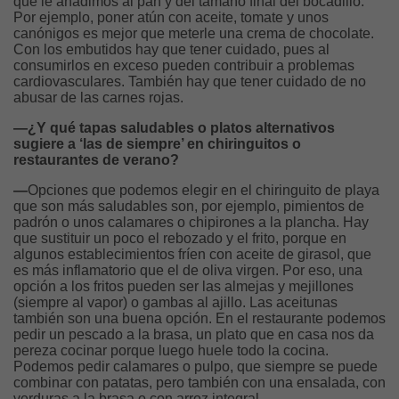
que le añadimos al pan y del tamaño final del bocadillo.
Por ejemplo, poner atún con aceite, tomate y unos
canónigos es mejor que meterle una crema de chocolate.
Con los embutidos hay que tener cuidado, pues al
consumirlos en exceso pueden contribuir a problemas
cardiovasculares. También hay que tener cuidado de no
abusar de las carnes rojas.
—¿Y qué tapas saludables o platos alternativos
sugiere a ‘las de siempre’ en chiringuitos o
restaurantes de verano?
—
Opciones que podemos elegir en el chiringuito de playa
que son más saludables son, por ejemplo, pimientos de
padrón o unos calamares o chipirones a la plancha. Hay
que sustituir un poco el rebozado y el frito, porque en
algunos establecimientos fríen con aceite de girasol, que
es más inflamatorio que el de oliva virgen. Por eso, una
opción a los fritos pueden ser las almejas y mejillones
(siempre al vapor) o gambas al ajillo. Las aceitunas
también son una buena opción. En el restaurante podemos
pedir un pescado a la brasa, un plato que en casa nos da
pereza cocinar porque luego huele todo la cocina.
Podemos pedir calamares o pulpo, que siempre se puede
combinar con patatas, pero también con una ensalada, con
verduras a la brasa o con arroz integral.