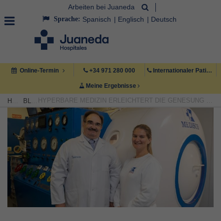
Arbeiten bei Juaneda
Sprache:
Spanisch
Englisch
Deutsch
Online-Termin
+34 971 280 000
Internationaler Patient +34 971 222 222
Meine Ergebnisse
HYPERBARE MEDIZIN ERLEICHTERT DIE GENESUNG VON PATIENTEN MIT SAUERSTOFFARMEN GEWEBEN
HOME
BLOG