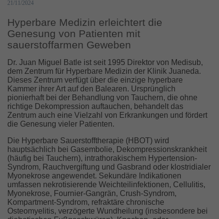
21/11/2024
Hyperbare Medizin erleichtert die
Genesung von Patienten mit
sauerstoffarmen Geweben
Dr. Juan Miguel Batle ist seit 1995 Direktor von Medisub,
dem Zentrum für Hyperbare Medizin der Klinik Juaneda.
Dieses Zentrum verfügt über die einzige hyperbare
Kammer ihrer Art auf den Balearen. Ursprünglich
pionierhaft bei der Behandlung von Tauchern, die ohne
richtige Dekompression auftauchen, behandelt das
Zentrum auch eine Vielzahl von Erkrankungen und fördert
die Genesung vieler Patienten.
Die Hyperbare Sauerstofftherapie (HBOT) wird
hauptsächlich bei Gasembolie, Dekompressionskrankheit
(häufig bei Tauchern), intrathorakischem Hypertension-
Syndrom, Rauchvergiftung und Gasbrand oder klostridialer
Myonekrose angewendet. Sekundäre Indikationen
umfassen nekrotisierende Weichteilinfektionen, Cellulitis,
Myonekrose, Fournier-Gangrän, Crush-Syndrom,
Kompartment-Syndrom, refraktäre chronische
Osteomyelitis, verzögerte Wundheilung (insbesondere bei