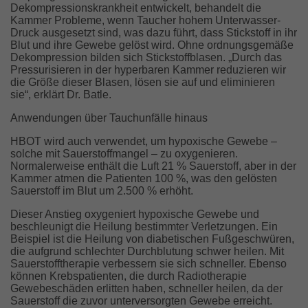
Dekompressionskrankheit entwickelt, behandelt die
Kammer Probleme, wenn Taucher hohem Unterwasser-
Druck ausgesetzt sind, was dazu führt, dass Stickstoff in ihr
Blut und ihre Gewebe gelöst wird. Ohne ordnungsgemäße
Dekompression bilden sich Stickstoffblasen. „Durch das
Pressurisieren in der hyperbaren Kammer reduzieren wir
die Größe dieser Blasen, lösen sie auf und eliminieren
sie“, erklärt Dr. Batle.
Anwendungen über Tauchunfälle hinaus
HBOT wird auch verwendet, um hypoxische Gewebe –
solche mit Sauerstoffmangel – zu oxygenieren.
Normalerweise enthält die Luft 21 % Sauerstoff, aber in der
Kammer atmen die Patienten 100 %, was den gelösten
Sauerstoff im Blut um 2.500 % erhöht.
Dieser Anstieg oxygeniert hypoxische Gewebe und
beschleunigt die Heilung bestimmter Verletzungen. Ein
Beispiel ist die Heilung von diabetischen Fußgeschwüren,
die aufgrund schlechter Durchblutung schwer heilen. Mit
Sauerstofftherapie verbessern sie sich schneller. Ebenso
können Krebspatienten, die durch Radiotherapie
Gewebeschäden erlitten haben, schneller heilen, da der
Sauerstoff die zuvor unterversorgten Gewebe erreicht.