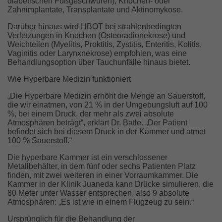
diabetischen Fußgeschwüren), Knochen- oder
Zahnimplantate, Transplantate und Aktinomykose.
Darüber hinaus wird HBOT bei strahlenbedingten
Verletzungen in Knochen (Osteoradionekrose) und
Weichteilen (Myelitis, Proktitis, Zystitis, Enteritis, Kolitis,
Vaginitis oder Larynxnekrose) empfohlen, was eine
Behandlungsoption über Tauchunfälle hinaus bietet.
Wie Hyperbare Medizin funktioniert
„Die Hyperbare Medizin erhöht die Menge an Sauerstoff,
die wir einatmen, von 21 % in der Umgebungsluft auf 100
%, bei einem Druck, der mehr als zwei absolute
Atmosphären beträgt“, erklärt Dr. Batle. „Der Patient
befindet sich bei diesem Druck in der Kammer und atmet
100 % Sauerstoff.“
Die hyperbare Kammer ist ein verschlossener
Metallbehälter, in dem fünf oder sechs Patienten Platz
finden, mit zwei weiteren in einer Vorraumkammer. Die
Kammer in der Klinik Juaneda kann Drücke simulieren, die
80 Meter unter Wasser entsprechen, also 9 absolute
Atmosphären: „Es ist wie in einem Flugzeug zu sein.“
Ursprünglich für die Behandlung der