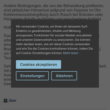
Andere Bedingungen, die von der Behandlung profitieren,
sind plötzlicher Hörverlust aufgrund von Hypoxie im Ohr,
Kohlenmonoxidvergiftung durch Rauch bei Bränden oder
Heizungen (häufig im Winter) und verschiedene Notfälle.
Wir verwenden Cookies, um Ihnen ein besseres Surf-
Notfallversorgung und fortgeschrittene Pflege
Erlebnis zu gewährleisten, Inhalte und Werbung
anzupassen, Funktionen für soziale Medien anzubieten
Das Zentrum für Hyperbare Medizin der Klinik Juaneda
und unseren Datenverkehr zu analysieren. Sie können
arbeitet eng mit den Notdiensten zusammen,
mehr darüber lesen, wie wir diese Cookies verwenden
einschließlich der Notaufnahme des Krankenhauses,
und wie Sie die Cookies kontrollieren können, indem Sie
Ibsalut (061) und den allgemeinen Notfalldiensten (112),
auf Cookie-Einstellungen klicken.
Mehr lesen
um Vergiftungsfälle, dringende Bedingungen und
Tauchunfälle zu behandeln.
Cookies akzeptieren
Seit 1995 bietet das Zentrum in den Balearen Pionierarbeit
mit einem spezialisierten Team und einzigartiger
Ausrüstung und hilft nicht nur Tauchern, sondern auch
Einstellungen
Ablehnen
einer Vielzahl von Patienten mit sauerstoffarmen
Geweben.
Share