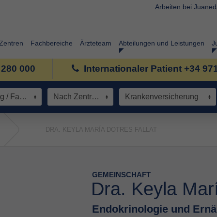
Arbeiten bei Juane
Zentren
Fachbereiche
Ärzteteam
Abteilungen und Leistungen
J
 280 000
Internationaler Patient +34 97
Spezialisierung / Fachbereich
Nach Zentrum
Krankenversicherung
DRA. KEYLA MARÍA DOTRES FALLAT
GEMEINSCHAFT
Dra. Keyla Marí
Endokrinologie und Ern