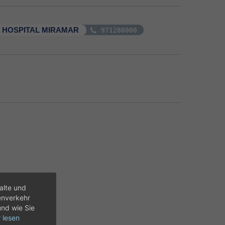
 HOSPITAL MIRAMAR
971280000
alte und
enverkehr
und wie Sie
 lesen