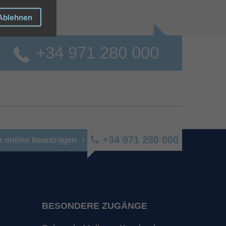
Ablehnen
+34 971 280 000
o
+34 971 280 000
n online beantragen
BESONDERE ZUGÄNGE