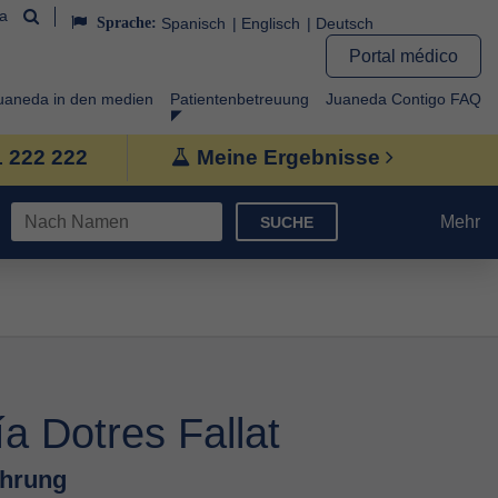
da
Sprache:
Spanisch
Englisch
Deutsch
Portal médico
uaneda in den medien
Patientenbetreuung
Juaneda Contigo FAQ
1 222 222
Meine Ergebnisse
Mehr
SUCHE
a Dotres Fallat
ährung