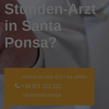
Stunden-Arzt
in Santa
Ponsa?
RUFEN SIE UNS JETZT AN UNTER
+34 971 222 222
TELEFONNUMMER