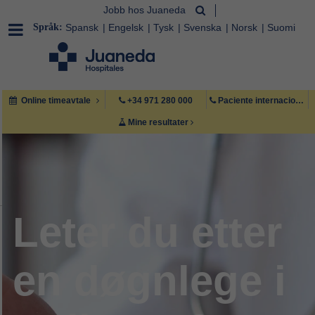
Jobb hos Juaneda
Språk:
Spansk
Engelsk
Tysk
Svenska
Norsk
Suomi
Online timeavtale
+34 971 280 000
Paciente internacional +34 971 222 222
Mine resultater
Leter du etter
en døgnlege i