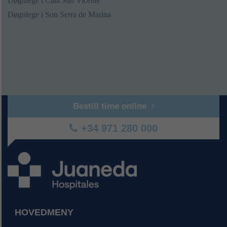
Døgnlege i Cala San Vicente
Døgnlege i Son Serra de Marina
Bestill time online
+34 971 280 000
HOVEDMENY