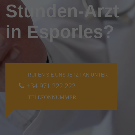
Stunden-Arzt
in Esporles?
RUFEN SIE UNS JETZT AN UNTER
+34 971 222 222
TELEFONNUMMER