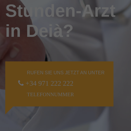
Stunden-Arzt
in Deià?
RUFEN SIE UNS JETZT AN UNTER
+34 971 222 222
TELEFONNUMMER