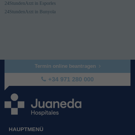
24StundenArzt in Esporles
24StundenArzt in Bunyola
Termin online beantragen
+34 971 280 000
HAUPTMENÜ