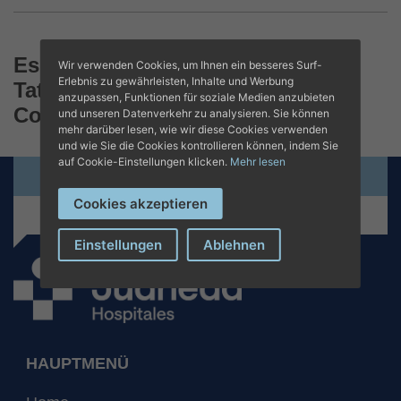
Especialidades y Formación de
Wir verwenden Cookies, um Ihnen ein besseres Surf-
Erlebnis zu gewährleisten, Inhalte und Werbung
Tatiana Ferragonio
anzupassen, Funktionen für soziale Medien anzubieten
Contacto y citas
und unseren Datenverkehr zu analysieren. Sie können
mehr darüber lesen, wie wir diese Cookies verwenden
und wie Sie die Cookies kontrollieren können, indem Sie
auf Cookie-Einstellungen klicken.
Mehr lesen
Termin online beantragen
Cookies akzeptieren
+34 971 280 000
Einstellungen
Ablehnen
HAUPTMENÜ