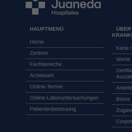
HAUPTMENÜ
ÜBER
KRANK
Home
Karte 
Zentren
Werte
Fachbereiche
Zertifi
Ärzteteam
Ausze
Online-Termin
Arbeit
Online-Laboruntersuchungen
Büros
Patientenbetreuung
Zugang
Corpor