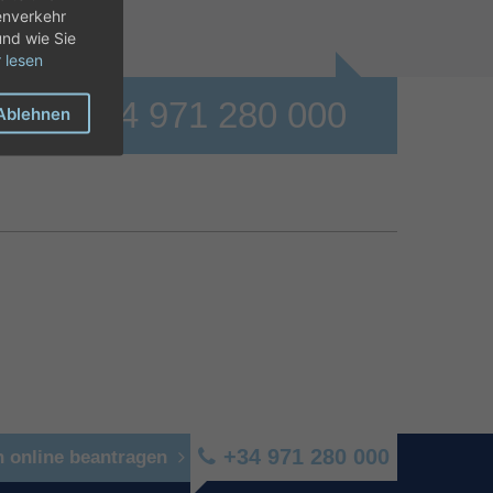
enverkehr
und wie Sie
 lesen
+34 971 280 000
o
Ablehnen
+34 971 280 000
n online beantragen