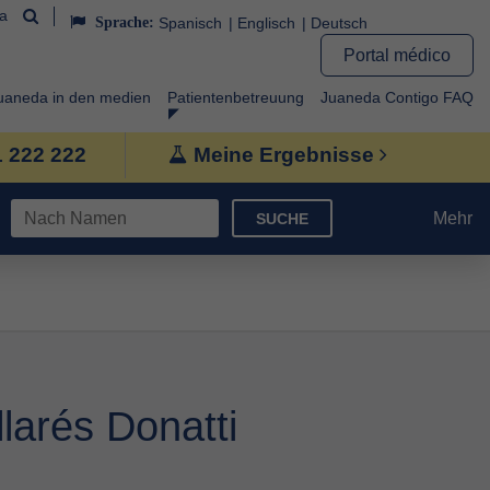
da
Sprache:
Spanisch
Englisch
Deutsch
Portal médico
uaneda in den medien
Patientenbetreuung
Juaneda Contigo FAQ
1 222 222
Meine Ergebnisse
Mehr
SUCHE
larés Donatti