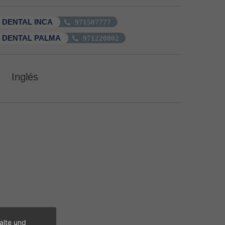
 DENTAL INCA
971507777
 DENTAL PALMA
971220002
Inglés
alte und