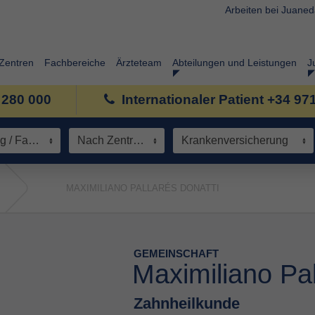
Arbeiten bei Juane
Zentren
Fachbereiche
Ärzteteam
Abteilungen und Leistungen
J
 280 000
Internationaler Patient +34 97
Spezialisierung / Fachbereich
Nach Zentrum
Krankenversicherung
MAXIMILIANO PALLARÉS DONATTI
GEMEINSCHAFT
Maximiliano Pal
Zahnheilkunde