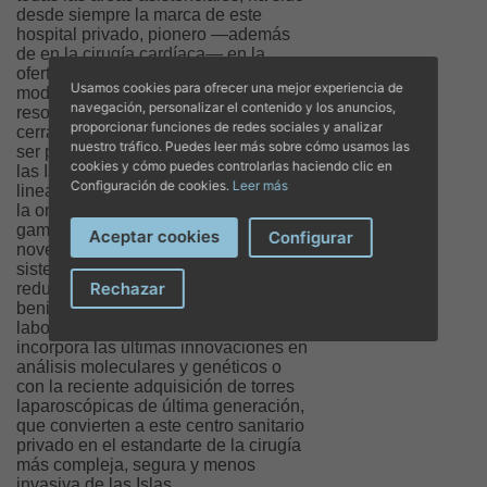
desde siempre la marca de este
hospital privado, pionero —además
de en la cirugía cardíaca— en la
oferta de los servicios radiológicos
Usamos cookies para ofrecer una mejor experiencia de
modernos, con los TACs y
navegación, personalizar el contenido y los anuncios,
resonancias magnéticas (abiertas y
proporcionar funciones de redes sociales y analizar
cerradas) de última generación; en
nuestro tráfico. Puedes leer más sobre cómo usamos las
ser primer y único hospital privado de
cookies y cómo puedes controlarlas haciendo clic en
las Islas en poseer un acelerador
Configuración de cookies.
Leer más
lineal para dispensar a sus pacientes
la oncología radioterápica de más alta
gama y seguridad; en ofrecer
Aceptar cookies
Configurar
novedades exclusivas, como el
sistema Rezüm para la rápida
Rechazar
reducción ambulatoria de hipertrofias
benignas de próstata; con un
laboratorio de análisis clínicos que
incorpora las últimas innovaciones en
análisis moleculares y genéticos o
con la reciente adquisición de torres
laparoscópicas de última generación,
que convierten a este centro sanitario
privado en el estandarte de la cirugía
más compleja, segura y menos
invasiva de las Islas.